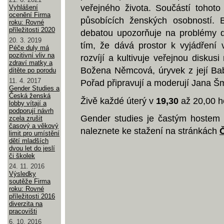
veřejného života. Součástí tohoto
Vyhlášení
ocenění Firma
působících ženských osobností. B
roku: Rovné
příležitosti 2020
debatou upozorňuje na problémy d
20. 3. 2019
tím, že dává prostor k vyjádření 
Péče duly má
pozitivní vliv na
rozvíjí a kultivuje veřejnou diskus
zdraví matky a
Božena Němcová, úryvek z její Bab
dítěte po porodu
11. 4. 2017
Pořad připravují a moderují Jana Šm
Gender Studies a
Česká ženská
Živě každé úterý v
19,30
až 20,00 h
lobby vítají a
podporují návrh
Gender studies je častým hostem 
zcela zrušit
časový a věkový
naleznete ke stažení na stránkách
limit pro umístění
dětí mladších
dvou let do jeslí
či školek
24. 11. 2016
Výsledky
soutěže Firma
roku: Rovné
příležitosti 2016
diverzita na
pracovišti
6. 10. 2016