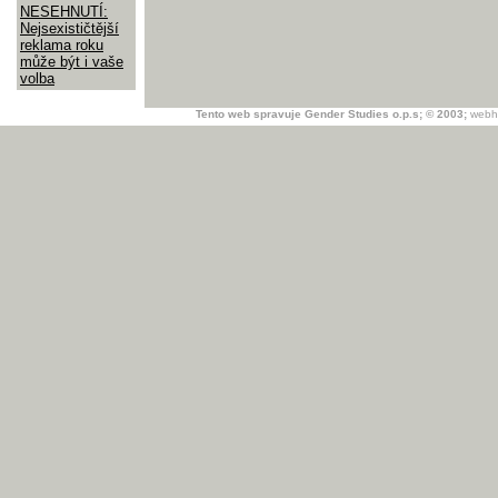
NESEHNUTÍ:
Nejsexističtější
reklama roku
může být i vaše
volba
Tento web spravuje Gender Studies o.p.s; © 2003;
webh