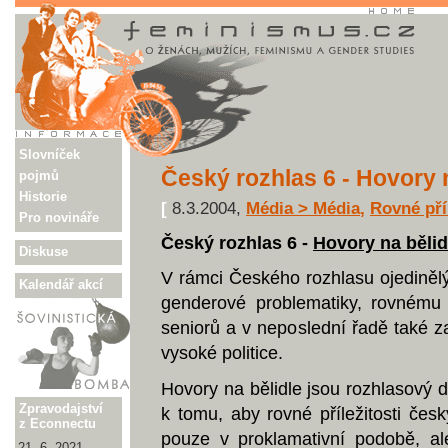
Slovníček
Český rozhlas 6 - Hovory n
pojmů
Historie
[
8.3.2004,
Média > Média
,
Rovné příl
Pro novináře
Český rozhlas 6 -
Hovory na bělid
Diskuse
V rámci Českého rozhlasu ojedinělý
Kalendář akcí
genderové problematiky, rovnému 
seniorů a v neposlední řadě také 
vysoké politice.
Hovory na bělidle jsou rozhlasový 
Zpravodajství
k tomu, aby rovné příležitosti če
z Econnectu
pouze v proklamativní podobě, al
21. 6. 2021