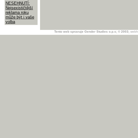
NESEHNUTÍ:
Nejsexističtější
reklama roku
může být i vaše
volba
Tento web spravuje Gender Studies o.p.s; © 2003;
webh