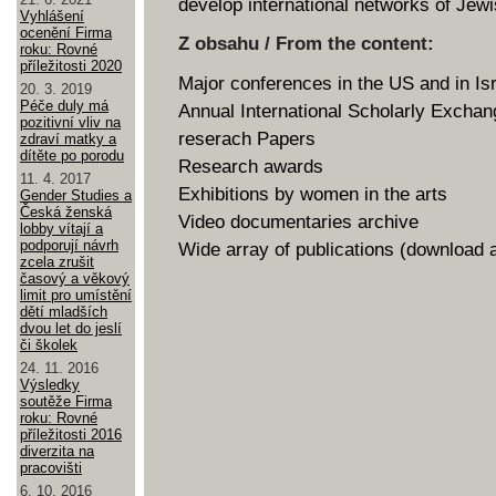
develop international networks of Je
Vyhlášení
ocenění Firma
Z obsahu / From the content:
roku: Rovné
příležitosti 2020
Major conferences in the US and in Is
20. 3. 2019
Péče duly má
Annual International Scholarly Excha
pozitivní vliv na
reserach Papers
zdraví matky a
dítěte po porodu
Research awards
11. 4. 2017
Exhibitions by women in the arts
Gender Studies a
Česká ženská
Video documentaries archive
lobby vítají a
podporují návrh
Wide array of publications (download a
zcela zrušit
časový a věkový
limit pro umístění
dětí mladších
dvou let do jeslí
či školek
24. 11. 2016
Výsledky
soutěže Firma
roku: Rovné
příležitosti 2016
diverzita na
pracovišti
6. 10. 2016