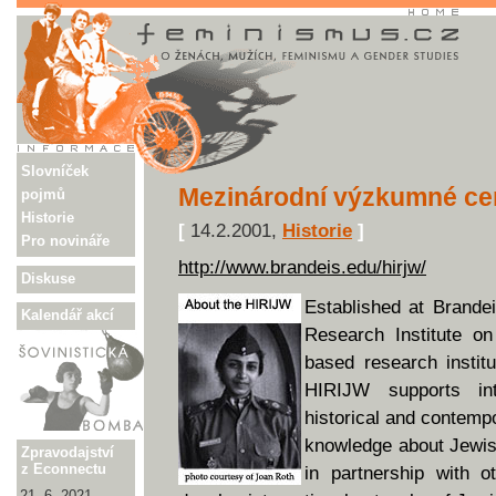
Slovníček
Mezinárodní výzkumné ce
pojmů
Historie
[
14.2.2001,
Historie
]
Pro novináře
http://www.brandeis.edu/hirjw/
Diskuse
Established at Brandei
Kalendář akcí
Research Institute on
based research insti
HIRIJW supports int
historical and contemp
knowledge about Jewish
Zpravodajství
z Econnectu
in partnership with o
21. 6. 2021